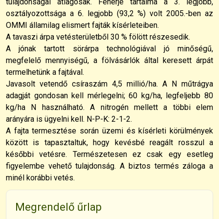
tulajdonságai átlagosak. Fehérje tartalma a 3. legjobb,
osztályozottsága a 6. legjobb (93,2 %) volt 2005.-ben az
OMMI államilag elismert fajták kísérleteiben.
A tavaszi árpa vetésterületből 30 % fölött részesedik.
A jónak tartott sörárpa technológiával jó minőségű,
megfelelő mennyiségű, a fölvásárlók által keresett árpát
termelhetünk a fajtával.
Javasolt vetendő csíraszám 4,5 millió/ha. A N műtrágya
adagját gondosan kell mérlegelni; 60 kg/ha, legfeljebb 80
kg/ha N használható. A nitrogén mellett a többi elem
arányára is ügyelni kell. N-P-K: 2-1-2.
A fajta termesztése során üzemi és kísérleti körülmények
között is tapasztaltuk, hogy kevésbé reagált rosszul a
későbbi vetésre. Természetesen ez csak egy esetleg
figyelembe vehető tulajdonság. A biztos termés záloga a
minél korábbi vetés.
Megrendelő űrlap