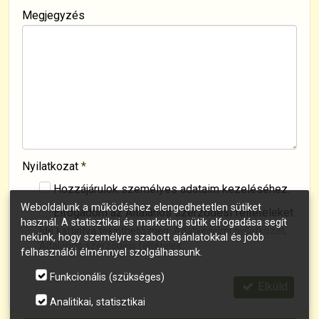
Megjegyzés
Nyilatkozat
*
Hozzájárulok személyes adataim kezeléséhez.
Weboldalunk a működéshez elengedhetetlen sütiket
Elfogadom az Általános szerződési feltételeket.
használ. A statisztikai és marketing sütik elfogadása segít
Ide kattintva tekinthető meg:
Adatvédelmi nyilatkozat
,
nekünk, hogy személyre szabott ajánlatokkal és jobb
Általános szerződési feltételek
.
felhasználói élménnyel szolgálhassunk.
Funkcionális (szükséges)
Elküld
Analitikai, statisztikai