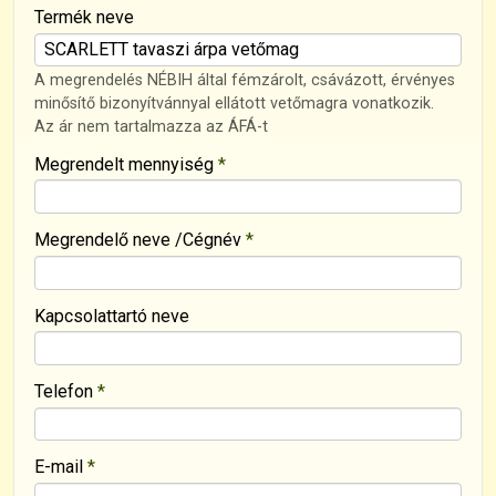
-
Termék neve
-
A megrendelés NÉBIH által fémzárolt, csávázott, érvényes
minősítő bizonyítvánnyal ellátott vetőmagra vonatkozik.
Az ár nem tartalmazza az ÁFÁ-t
-
Megrendelt mennyiség
*
-
Megrendelő neve /Cégnév
*
-
Kapcsolattartó neve
-
Telefon
*
-
E-mail
*