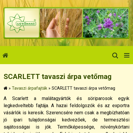
SCARLETT tavaszi árpa vetőmag
»
Tavaszi árpafajták
»
SCARLETT tavaszi árpa vetőmag
A Scarlett a malátagyártók és söriparosok egyik
legkedveltebb fajtája. A hazai feldolgozók és az exportra
vásárlók is keresik. Szerencsére nem csak a megbízhatóan
jó ipari tulajdonságai kedvezőek, de termesztési
sajátosságai is jók. Termőképessége, növénykórtani