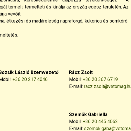
ját termeli, termelteti és kínálja az ország egész területén. Az
rja vevőit.
rna, étkezési és madáreleség napraforgó, kukorica és somkóró
meltetés.
Bozsik László üzemvezető
Rácz Zsolt
Mobil:
+36 20 217 4046
Mobil:
+36 20 367 6719
E-mail:
racz.zsolt@vetomag.h
Szemők Gabriella
Mobil:
+36 20 445 4062
E-mail:
szemok.gaba@vetoma