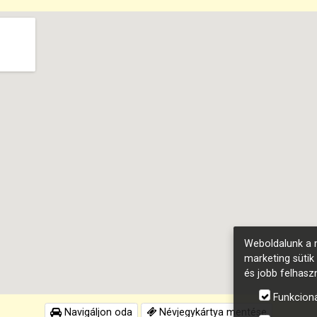
Weboldalunk a m
marketing sütik
és jobb felhasz
Funkcioná
Navigáljon oda
Névjegykártya mentése