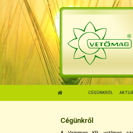
CÉGÜNKRŐL
AKTUÁ
Cégünkről
A Virágmag Kft. vetőmag sza