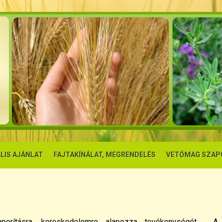
LIS AJÁNLAT
FAJTAKÍNÁLAT, MEGRENDELÉS
VETŐMAG SZAP
porításra, kereskedelemre alapozza tevékenységét. A