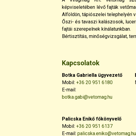
képviseletében lévő fajták vetőmag
Alföldön, tápiószelei telephelyén vá
Őszi- és tavaszi kalászosok, luce
fajtái szerepelnek kínálatunkban.
Bértisztítás, minőségvizsgálat, ter
Kapcsolatok
Botka Gabriella ügyvezető
Mobil:
+36 20 951 6180
E-mail:
botka.gabi@vetomag.hu
Palicska Enikő főkönyvelő
Mobil:
+36 20 951 6137
E-mail:
palicska.eniko@vetomag.hu