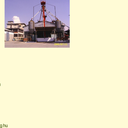
u
g.hu