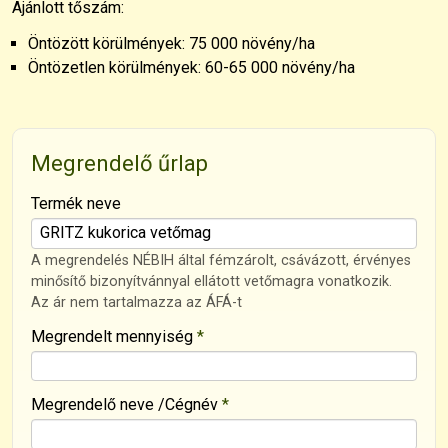
Ajánlott tőszám:
Öntözött körülmények: 75 000 növény/ha
Öntözetlen körülmények: 60-65 000 növény/ha
Megrendelő űrlap
-
Termék neve
-
A megrendelés NÉBIH által fémzárolt, csávázott, érvényes
minősítő bizonyítvánnyal ellátott vetőmagra vonatkozik.
Az ár nem tartalmazza az ÁFÁ-t
-
Megrendelt mennyiség
*
-
Megrendelő neve /Cégnév
*