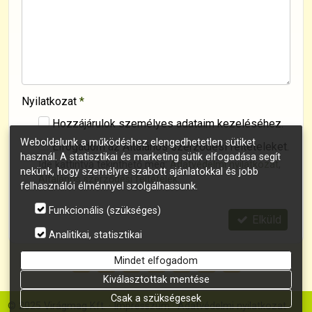
Nyilatkozat
*
Hozzájárulok személyes adataim kezeléséhez.
Weboldalunk a működéshez elengedhetetlen sütiket
Elfogadom az Általános szerződési feltételeket.
használ. A statisztikai és marketing sütik elfogadása segít
Ide kattintva tekinthető meg:
Adatvédelmi nyilatkozat
,
nekünk, hogy személyre szabott ajánlatokkal és jobb
Általános szerződési feltételek
.
felhasználói élménnyel szolgálhassunk.
Funkcionális (szükséges)
Elküld
Analitikai, statisztikai
Mindet elfogadom
Kiválasztottak mentése
Csak a szükségesek
© 2025 Virágmag Kft.
Impresszum
Adatvédelmi nyilatkozat