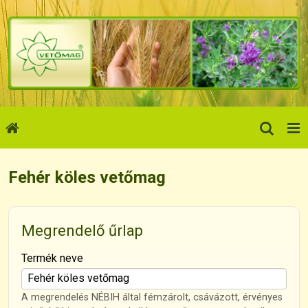
Fehér köles vetőmag
Megrendelő űrlap
-
Termék neve
-
A megrendelés NÉBIH által fémzárolt, csávázott, érvényes