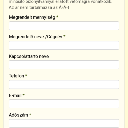
minősítő bizonyítvánnyal ellátott vetőmagra vonatkozik.
Az ár nem tartalmazza az ÁFÁ-t
-
Megrendelt mennyiség
*
-
Megrendelő neve /Cégnév
*
-
Kapcsolattartó neve
-
Telefon
*
-
E-mail
*
Adószám
*