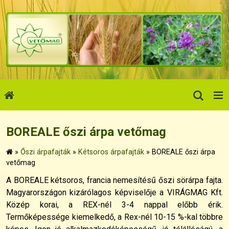
BOREALE őszi árpa vetőmag
»
Őszi árpafajták
»
Kétsoros árpafajták
»
BOREALE őszi árpa
vetőmag
A BOREALE kétsoros, francia nemesítésű őszi sörárpa fajta.
Magyarországon kizárólagos képviselője a VIRÁGMAG Kft.
Közép korai, a REX-nél 3-4 nappal előbb érik.
Termőképessége kiemelkedő, a Rex-nél 10-15 %-kal többre