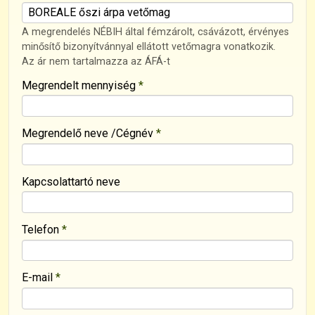
-
A megrendelés NÉBIH által fémzárolt, csávázott, érvényes
minősítő bizonyítvánnyal ellátott vetőmagra vonatkozik.
Az ár nem tartalmazza az ÁFÁ-t
-
Megrendelt mennyiség
*
-
Megrendelő neve /Cégnév
*
-
Kapcsolattartó neve
-
Telefon
*
-
E-mail
*