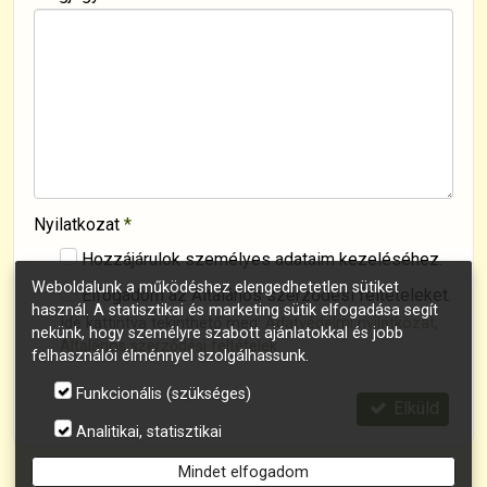
Nyilatkozat
*
Hozzájárulok személyes adataim kezeléséhez.
Weboldalunk a működéshez elengedhetetlen sütiket
Elfogadom az Általános szerződési feltételeket.
használ. A statisztikai és marketing sütik elfogadása segít
Ide kattintva tekinthető meg:
Adatvédelmi nyilatkozat
,
nekünk, hogy személyre szabott ajánlatokkal és jobb
Általános szerződési feltételek
.
felhasználói élménnyel szolgálhassunk.
Funkcionális (szükséges)
Elküld
Analitikai, statisztikai
Mindet elfogadom