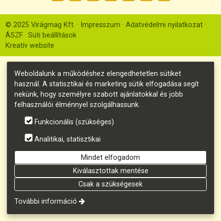
© 2025 Virágmag Kft.
Impresszum
Adatvédelmi nyilatkozat
ÁSZF
Süti beállítások
Kreatív website
Weboldalunk a működéshez elengedhetetlen sütiket
használ. A statisztikai és marketing sütik elfogadása segít
nekünk, hogy személyre szabott ajánlatokkal és jobb
felhasználói élménnyel szolgálhassunk.
Funkcionális (szükséges)
Analitikai, statisztikai
Mindet elfogadom
Kiválasztottak mentése
Csak a szükségesek
További információ